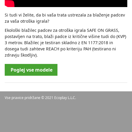
Si tudi vi želite, da bi vaša trata ustrezala za blaženje padcev
za vaša otroška igrala?
Ekološki blažilec padcev za otroška igrala SAFE ON GRASS,
postavljen na trato, blaži padce iz kritične višine tudi do (KVP)
3 metrov. Blažilec je testiran skladno z EN 1177:2018 in
dosega tudi zahteve REACH po kriteriju PAH (testirano ni
zdravju škodljiv).
Poglej vse modele
Vse pravice pridržane © 2021 Ecoplay L.L.C.