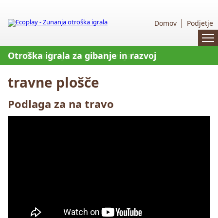
Domov
Podjetje
Zunanja otroška igrala - Ecoplay
Otroška igrala za gibanje in razvoj
Direktna linija do strokovnjaka
TÜV certificirani strokovnjaki
travne plošče
Podlaga za na travo