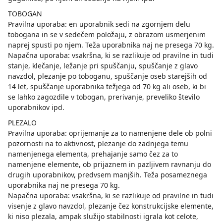
TOBOGAN
Pravilna uporaba: en uporabnik sedi na zgornjem delu
tobogana in se v sedečem položaju, z obrazom usmerjenim
naprej spusti po njem. Teža uporabnika naj ne presega 70 kg.
Napačna uporaba: vsakršna, ki se razlikuje od pravilne in tudi
stanje, klečanje, ležanje pri spuščanju, spuščanje z glavo
navzdol, plezanje po toboganu, spuščanje oseb starejših od
14 let, spuščanje uporabnika težjega od 70 kg ali oseb, ki bi
se lahko zagozdile v tobogan, prerivanje, preveliko število
uporabnikov ipd.
PLEZALO
Pravilna uporaba: oprijemanje za to namenjene dele ob polni
pozornosti na to aktivnost, plezanje do zadnjega temu
namenjenega elementa, prehajanje samo čez za to
namenjene elemente, ob prijaznem in pazljivem ravnanju do
drugih uporabnikov, predvsem manjših. Teža posameznega
uporabnika naj ne presega 70 kg.
Napačna uporaba: vsakršna, ki se razlikuje od pravilne in tudi
visenje z glavo navzdol, plezanje čez konstrukcijske elemente,
ki niso plezala, ampak služijo stabilnosti igrala kot celote,