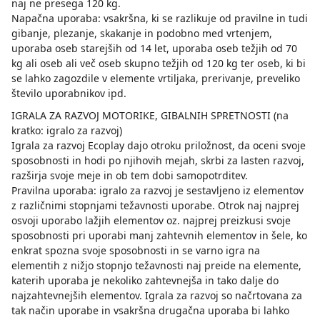
naj ne presega 120 kg.
Napačna uporaba: vsakršna, ki se razlikuje od pravilne in tudi
gibanje, plezanje, skakanje in podobno med vrtenjem,
uporaba oseb starejših od 14 let, uporaba oseb težjih od 70
kg ali oseb ali več oseb skupno težjih od 120 kg ter oseb, ki bi
se lahko zagozdile v elemente vrtiljaka, prerivanje, preveliko
število uporabnikov ipd.
IGRALA ZA RAZVOJ MOTORIKE, GIBALNIH SPRETNOSTI (na
kratko: igralo za razvoj)
Igrala za razvoj Ecoplay dajo otroku priložnost, da oceni svoje
sposobnosti in hodi po njihovih mejah, skrbi za lasten razvoj,
razširja svoje meje in ob tem dobi samopotrditev.
Pravilna uporaba: igralo za razvoj je sestavljeno iz elementov
z različnimi stopnjami težavnosti uporabe. Otrok naj najprej
osvoji uporabo lažjih elementov oz. najprej preizkusi svoje
sposobnosti pri uporabi manj zahtevnih elementov in šele, ko
enkrat spozna svoje sposobnosti in se varno igra na
elementih z nižjo stopnjo težavnosti naj preide na elemente,
katerih uporaba je nekoliko zahtevnejša in tako dalje do
najzahtevnejših elementov. Igrala za razvoj so načrtovana za
tak način uporabe in vsakršna drugačna uporaba bi lahko