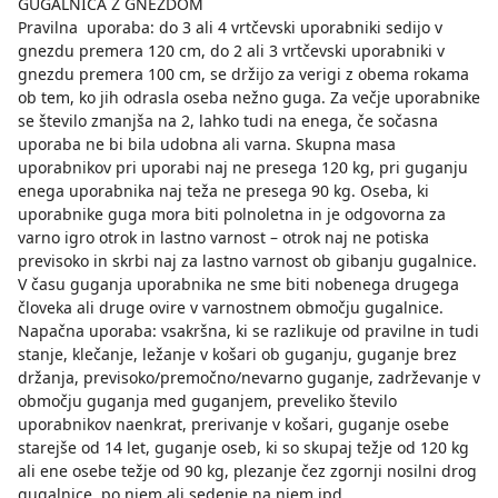
GUGALNICA Z GNEZDOM
Pravilna uporaba: do 3 ali 4 vrtčevski uporabniki sedijo v
gnezdu premera 120 cm, do 2 ali 3 vrtčevski uporabniki v
gnezdu premera 100 cm, se držijo za verigi z obema rokama
ob tem, ko jih odrasla oseba nežno guga. Za večje uporabnike
se število zmanjša na 2, lahko tudi na enega, če sočasna
uporaba ne bi bila udobna ali varna. Skupna masa
uporabnikov pri uporabi naj ne presega 120 kg, pri guganju
enega uporabnika naj teža ne presega 90 kg. Oseba, ki
uporabnike guga mora biti polnoletna in je odgovorna za
varno igro otrok in lastno varnost – otrok naj ne potiska
previsoko in skrbi naj za lastno varnost ob gibanju gugalnice.
V času guganja uporabnika ne sme biti nobenega drugega
človeka ali druge ovire v varnostnem območju gugalnice.
Napačna uporaba: vsakršna, ki se razlikuje od pravilne in tudi
stanje, klečanje, ležanje v košari ob guganju, guganje brez
držanja, previsoko/premočno/nevarno guganje, zadrževanje v
območju guganja med guganjem, preveliko število
uporabnikov naenkrat, prerivanje v košari, guganje osebe
starejše od 14 let, guganje oseb, ki so skupaj težje od 120 kg
ali ene osebe težje od 90 kg, plezanje čez zgornji nosilni drog
gugalnice, po njem ali sedenje na njem ipd.