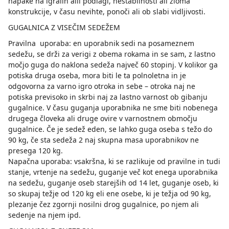
napake na igralih alli podlagi, nestabilnosti ali zloma
konstrukcije, v času nevihte, ponoči ali ob slabi vidljivosti.
GUGALNICA Z VISEČIM SEDEŽEM
Pravilna uporaba: en uporabnik sedi na posameznem
sedežu, se drži za verigi z obema rokama in se sam, z lastno
močjo guga do naklona sedeža največ 60 stopinj. V kolikor ga
potiska druga oseba, mora biti le ta polnoletna in je
odgovorna za varno igro otroka in sebe – otroka naj ne
potiska previsoko in skrbi naj za lastno varnost ob gibanju
gugalnice. V času guganja uporabnika ne sme biti nobenega
drugega človeka ali druge ovire v varnostnem območju
gugalnice. Če je sedež eden, se lahko guga oseba s težo do
90 kg, če sta sedeža 2 naj skupna masa uporabnikov ne
presega 120 kg.
Napačna uporaba: vsakršna, ki se razlikuje od pravilne in tudi
stanje, vrtenje na sedežu, guganje več kot enega uporabnika
na sedežu, guganje oseb starejših od 14 let, guganje oseb, ki
so skupaj težje od 120 kg eli ene osebe, ki je težja od 90 kg,
plezanje čez zgornji nosilni drog gugalnice, po njem ali
sedenje na njem ipd.