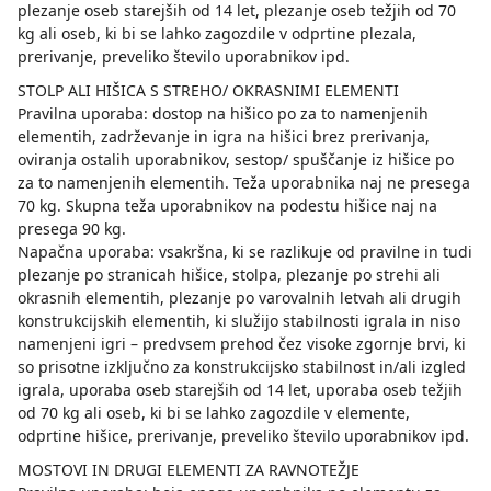
plezanje oseb starejših od 14 let, plezanje oseb težjih od 70
kg ali oseb, ki bi se lahko zagozdile v odprtine plezala,
prerivanje, preveliko število uporabnikov ipd.
STOLP ALI HIŠICA S STREHO/ OKRASNIMI ELEMENTI
Pravilna uporaba: dostop na hišico po za to namenjenih
elementih, zadrževanje in igra na hišici brez prerivanja,
oviranja ostalih uporabnikov, sestop/ spuščanje iz hišice po
za to namenjenih elementih. Teža uporabnika naj ne presega
70 kg. Skupna teža uporabnikov na podestu hišice naj na
presega 90 kg.
Napačna uporaba: vsakršna, ki se razlikuje od pravilne in tudi
plezanje po stranicah hišice, stolpa, plezanje po strehi ali
okrasnih elementih, plezanje po varovalnih letvah ali drugih
konstrukcijskih elementih, ki služijo stabilnosti igrala in niso
namenjeni igri – predvsem prehod čez visoke zgornje brvi, ki
so prisotne izključno za konstrukcijsko stabilnost in/ali izgled
igrala, uporaba oseb starejših od 14 let, uporaba oseb težjih
od 70 kg ali oseb, ki bi se lahko zagozdile v elemente,
odprtine hišice, prerivanje, preveliko število uporabnikov ipd.
MOSTOVI IN DRUGI ELEMENTI ZA RAVNOTEŽJE