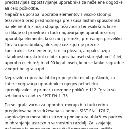
predstavljala izpostavljanje uporabnika za neželene dogodke
ali celo poškodbe.
Napačna uporaba: uporaba elementov z visoko stopnjo
težavnosti brez predhodnega preizkusa lastnih sposobnosti
na elementih z nižjo stopnjo težavnosti ter vsakršna, ki se
razlikuje od pravilne in tudi nagovarjanje uporabnika naj
uporablja elemente, ki so zanj pretežki, prerivanje, preveliko
število uporabnikov, plezanje čez zgornje prečne
konstrukcijske elemente, ki niso plezala, ampak služijo
stabilnosti igrala kot celote, uporaba oseb starejših od 14 let,
uporaba oseb težjih od 90 kg ali oseb, ki bi se lahko zagozdile
v odprtine igrala ipd.
Nepravilna uporaba lahko pripelje do resnih poškodb, za
katere odgovarja uporabnik in njegov polnoletni
spremljevalec. V primeru nezgode pokličite 112. Igrala so
izdelana v skladu s SIST EN 1176.
Da so igrala varna za uporabo, morajo biti tudi redno
pregledovana in vzdrževana skladno s SIST EN 1176-7,
zagotovljena mora biti ustrezna podlaga za ublažitev padcev
in ohranjanje ustreznih varnostnih razdalj. Za izvajanje
naštetega je odgovoren upravitelj posameznega igrišča.