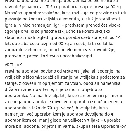
Pravilna uporaba: hoja enega uporabnika po elementu za
ravnotežje naenkrat. Teža uporabnika naj ne presega 90 kg.
Napačna uporaba: vsakršna, ki se razlikuje od pravilne in tudi
plezanje po konstrukcijskih elementih, ki služijo stabilnosti
igrala in niso namenjeni igri – predvsem prehod čez visoke
zgornje brvi, ki so prisotne izključno za konstrukcijsko
stabilnost in/ali izgled igrala, uporaba oseb starejših od 14
let, uporaba oseb težjih od 90 kg ali oseb, ki bi se lahko
zagozdile v elemente, odprtine elementov za ravnotežje,
prerivanje, preveliko število uporabnikov ipd.
VRTILJAK
Pravilna uporaba: odvisno od vrste vrtiljaka: ali sedenje na
vrtiljakih s klopmi/sedeži ali stanje na vrtiljaku s podestom za
stanje, z obveznim oprijemom za volan, obod ali namenska
držala in zmerno vrtenje, ki je varno in prijetno za
uporabnika. Na malih vrtiljakih, ki so namenjeni in primerni
za enega uporabnika je dovoljena uporaba izključno enemu
uporabniku s težo do 70 kg. Na večjih vrtiljakih, ki so
namenjeni več uporabnikom je uporaba dovoljena do 4
uporabnikom oz. manj glede na velikost vrtiljaka – uporaba
mora biti udobna, prijetna in varna, skupna teža uporabnikov