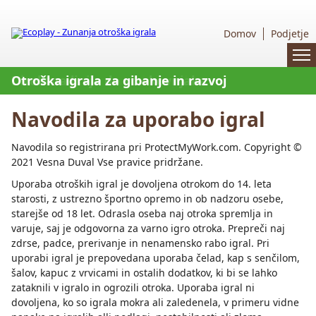
Domov
Podjetje
Zunanja otroška igrala - Ecoplay
Otroška igrala za gibanje in razvoj
Direktna linija do strokovnjaka
TÜV certificirani strokovnjaki
Navodila za uporabo igral
Navodila so registrirana pri ProtectMyWork.com. Copyright ©
2021 Vesna Duval Vse pravice pridržane.
Uporaba otroških igral je dovoljena otrokom do 14. leta
starosti, z ustrezno športno opremo in ob nadzoru osebe,
starejše od 18 let. Odrasla oseba naj otroka spremlja in
varuje, saj je odgovorna za varno igro otroka. Prepreči naj
zdrse, padce, prerivanje in nenamensko rabo igral. Pri
uporabi igral je prepovedana uporaba čelad, kap s senčilom,
šalov, kapuc z vrvicami in ostalih dodatkov, ki bi se lahko
zataknili v igralo in ogrozili otroka. Uporaba igral ni
dovoljena, ko so igrala mokra ali zaledenela, v primeru vidne