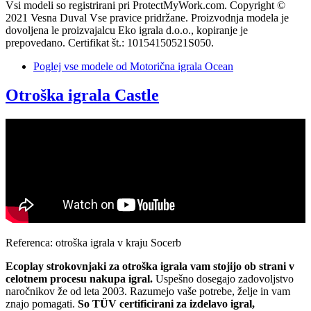
Vsi modeli so registrirani pri ProtectMyWork.com. Copyright ©
2021 Vesna Duval Vse pravice pridržane. Proizvodnja modela je
dovoljena le proizvajalcu Eko igrala d.o.o., kopiranje je
prepovedano. Certifikat št.: 10154150521S050.
Poglej vse modele
od Motorična igrala Ocean
Otroška igrala Castle
Referenca: otroška igrala v kraju Socerb
Ecoplay strokovnjaki za otroška igrala vam stojijo ob strani v
celotnem procesu nakupa igral.
Uspešno dosegajo zadovoljstvo
naročnikov že od leta 2003. Razumejo vaše potrebe, želje in vam
znajo pomagati.
So TÜV certificirani za izdelavo igral,