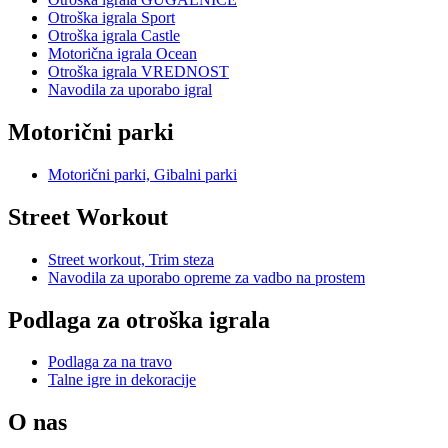
Otroška igrala Sport
Otroška igrala Castle
Motorična igrala Ocean
Otroška igrala VREDNOST
Navodila za uporabo igral
Motorični parki
Motorični parki, Gibalni parki
Street Workout
Street workout, Trim steza
Navodila za uporabo opreme za vadbo na prostem
Podlaga za otroška igrala
Podlaga za na travo
Talne igre in dekoracije
O nas