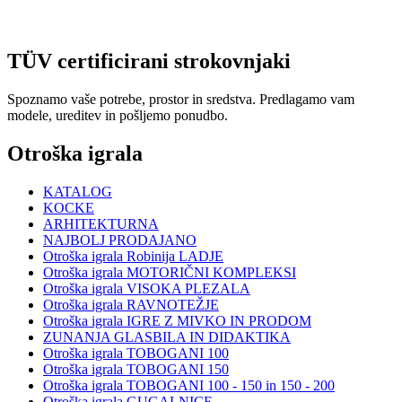
TÜV certificirani strokovnjaki
Spoznamo vaše potrebe, prostor in sredstva. Predlagamo vam
modele, ureditev in pošljemo ponudbo.
Otroška igrala
KATALOG
KOCKE
ARHITEKTURNA
NAJBOLJ PRODAJANO
Otroška igrala Robinija LADJE
Otroška igrala MOTORIČNI KOMPLEKSI
Otroška igrala VISOKA PLEZALA
Otroška igrala RAVNOTEŽJE
Otroška igrala IGRE Z MIVKO IN PRODOM
ZUNANJA GLASBILA IN DIDAKTIKA
Otroška igrala TOBOGANI 100
Otroška igrala TOBOGANI 150
Otroška igrala TOBOGANI 100 - 150 in 150 - 200
Otroška igrala GUGALNICE