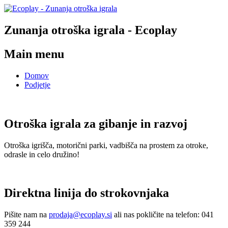
Zunanja otroška igrala - Ecoplay
Main menu
Domov
Podjetje
Otroška igrala za gibanje in razvoj
Otroška igrišča, motorični parki, vadbišča na prostem za otroke,
odrasle in celo družino!
Direktna linija do strokovnjaka
Pišite nam na
prodaja@ecoplay.si
ali nas pokličite na telefon: 041
359 244