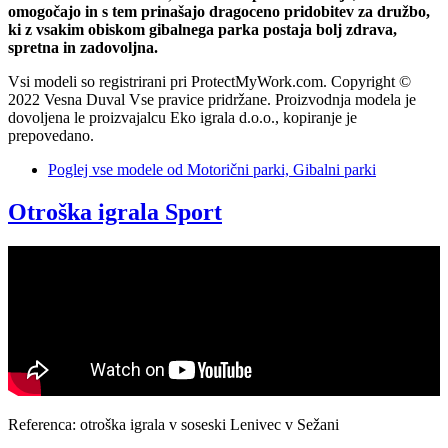
omogočajo in s tem prinašajo dragoceno pridobitev za družbo,
ki z vsakim obiskom gibalnega parka postaja bolj zdrava,
spretna in zadovoljna.
Vsi modeli so registrirani pri ProtectMyWork.com. Copyright ©
2022 Vesna Duval Vse pravice pridržane. Proizvodnja modela je
dovoljena le proizvajalcu Eko igrala d.o.o., kopiranje je
prepovedano.
Poglej vse modele
od Motorični parki, Gibalni parki
Otroška igrala Sport
Referenca: otroška igrala v soseski Lenivec v Sežani