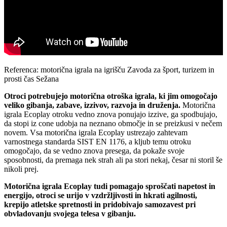
Referenca: motorična igrala na igrišču Zavoda za šport, turizem in
prosti čas Sežana
Otroci potrebujejo motorična otroška igrala, ki jim omogočajo
veliko gibanja, zabave, izzivov, razvoja in druženja.
Motorična
igrala Ecoplay otroku vedno znova ponujajo izzive, ga spodbujajo,
da stopi iz cone udobja na neznano območje in se preizkusi v nečem
novem. Vsa motorična igrala Ecoplay ustrezajo zahtevam
varnostnega standarda SIST EN 1176, a kljub temu otroku
omogočajo, da se vedno znova presega, da pokaže svoje
sposobnosti, da premaga nek strah ali pa stori nekaj, česar ni storil še
nikoli prej.
Motorična igrala Ecoplay tudi pomagajo sproščati napetost in
energijo, otroci se urijo v vzdržljivosti in hkrati agilnosti,
krepijo atletske spretnosti in pridobivajo samozavest pri
obvladovanju svojega telesa v gibanju.