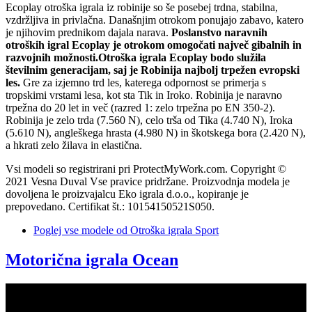
Ecoplay otroška igrala iz robinije so še posebej trdna, stabilna,
vzdržljiva in privlačna. Današnjim otrokom ponujajo zabavo, katero
je njihovim prednikom dajala narava.
Poslanstvo naravnih
otroških igral Ecoplay je otrokom omogočati največ gibalnih in
razvojnih možnosti.Otroška igrala Ecoplay bodo služila
številnim generacijam, saj je Robinija najbolj trpežen evropski
les.
Gre za izjemno trd les, katerega odpornost se primerja s
tropskimi vrstami lesa, kot sta Tik in Iroko. Robinija je naravno
trpežna do 20 let in več (razred 1: zelo trpežna po EN 350-2).
Robinija je zelo trda (7.560 N), celo trša od Tika (4.740 N), Iroka
(5.610 N), angleškega hrasta (4.980 N) in škotskega bora (2.420 N),
a hkrati zelo žilava in elastična.
Vsi modeli so registrirani pri ProtectMyWork.com. Copyright ©
2021 Vesna Duval Vse pravice pridržane. Proizvodnja modela je
dovoljena le proizvajalcu Eko igrala d.o.o., kopiranje je
prepovedano. Certifikat št.: 10154150521S050.
Poglej vse modele
od Otroška igrala Sport
Motorična igrala Ocean