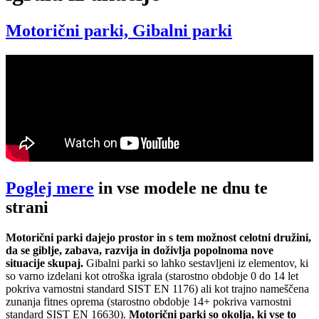
Motorični parki, Gibalni parki
Poglej mere
in vse modele ne dnu te
strani
Motorični parki dajejo prostor in s tem možnost celotni družini,
da se giblje, zabava, razvija in doživlja popolnoma nove
situacije skupaj.
Gibalni parki so lahko sestavljeni iz elementov, ki
so varno izdelani kot otroška igrala (starostno obdobje 0 do 14 let
pokriva varnostni standard SIST EN 1176) ali kot trajno nameščena
zunanja fitnes oprema (starostno obdobje 14+ pokriva varnostni
standard SIST EN 16630).
Motorični parki so okolja, ki vse to