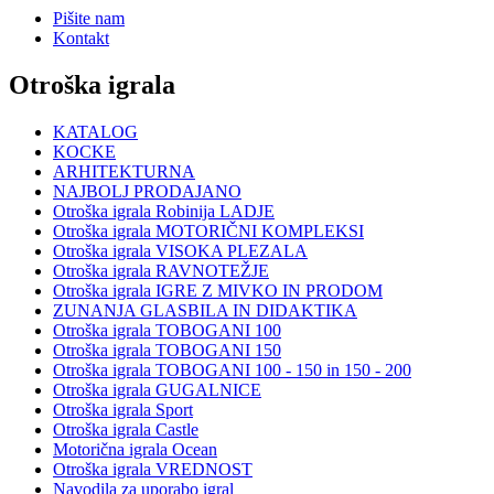
Pišite nam
Kontakt
Otroška igrala
KATALOG
KOCKE
ARHITEKTURNA
NAJBOLJ PRODAJANO
Otroška igrala Robinija LADJE
Otroška igrala MOTORIČNI KOMPLEKSI
Otroška igrala VISOKA PLEZALA
Otroška igrala RAVNOTEŽJE
Otroška igrala IGRE Z MIVKO IN PRODOM
ZUNANJA GLASBILA IN DIDAKTIKA
Otroška igrala TOBOGANI 100
Otroška igrala TOBOGANI 150
Otroška igrala TOBOGANI 100 - 150 in 150 - 200
Otroška igrala GUGALNICE
Otroška igrala Sport
Otroška igrala Castle
Motorična igrala Ocean
Otroška igrala VREDNOST
Navodila za uporabo igral